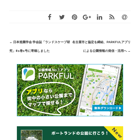
Post
←
日本造園学会 学会誌「ランドスケープ研
名古屋市と協定を締結、PARKFULアプリ
究」81巻1号に寄稿しました
による公園情報の発信・活用へ
→
navigation