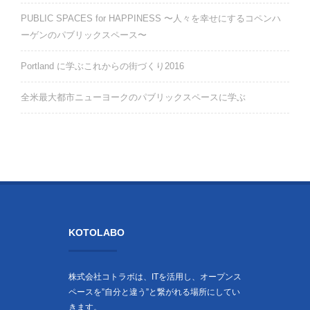
PUBLIC SPACES for HAPPINESS 〜人々を幸せにするコペンハ
ーゲンのパブリックスペース〜
Portland に学ぶこれからの街づくり2016
全米最大都市ニューヨークのパブリックスペースに学ぶ
KOTOLABO
株式会社コトラボは、ITを活用し、オープンス
ペースを”自分と違う”と繋がれる場所にしてい
きます。