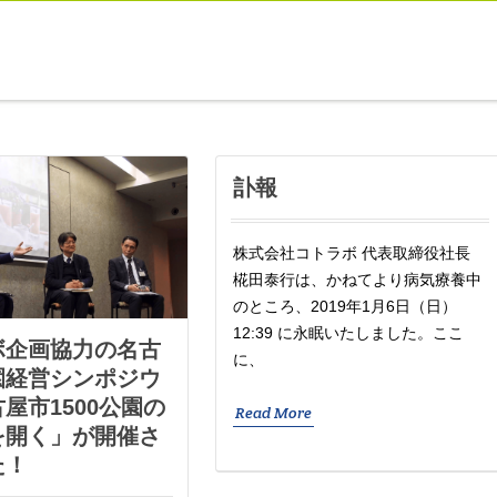
訃報
株式会社コトラボ 代表取締役社長
椛田泰行は、かねてより病気療養中
のところ、2019年1月6日（日）
12:39 に永眠いたしました。ここ
ボ企画協力の名古
に、
園経営シンポジウ
屋市1500公園の
Read More
を開く」が開催さ
た！