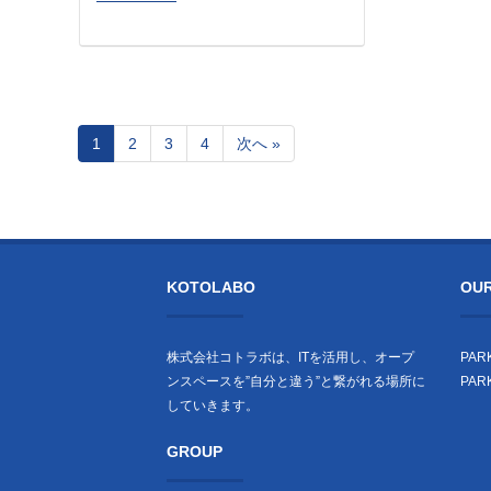
1
2
3
4
次へ »
Page
Page
Page
Page
KOTOLABO
OUR
株式会社コトラボは、ITを活用し、オープ
PARK
ンスペースを”自分と違う”と繋がれる場所に
PAR
していきます。
GROUP